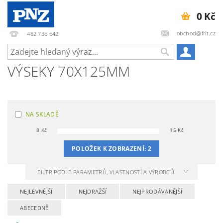
0 Kč
obchod@frit.cz
482 736 642
VÝSEKY 70X125MM
NA SKLADĚ
8
Kč
15
Kč
POLOŽEK K ZOBRAZENÍ:
2
FILTR PODLE PARAMETRŮ, VLASTNOSTÍ A VÝROBCŮ
NEJLEVNĚJŠÍ
NEJDRAŽŠÍ
NEJPRODÁVANĚJŠÍ
ABECEDNĚ