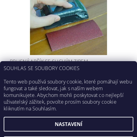
BRUSNÝ ARŠÍK SE SUCHÝM ZIPEM
SOUHLAS SE SOUBORY COOKIES
od 6,61 Kč bez DPH
DETAIL
8 Kč
od
Tento web používá soubory cookie, které pomáhají webu
fungovat a také sledovat, jak s naším webem
komunikujete. Abychom mohli poskytovat co nejlepší
uživatelský zážitek, povolte prosím soubory cookie
Obchodní podmínky
|
Ochrana osobních údajů
|
Kontakty
|
kliknutím na Souhlasím.
O nás
|
Prodejci v ČR
|
Vzorníky
|
Mapa použití
NASTAVENÍ
Upravit nastavení cookies
2026 ©
PNZ
, všechna práva vyhrazena