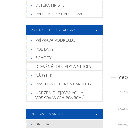
DĚTSKÁ HŘIŠTĚ
PROSTŘEDKY PRO ÚDRŽBU
VNITŘNÍ OLEJE A VOSKY
PŘÍPRAVA PODKLADU
PODLAHY
SCHODY
DŘEVĚNÉ OBKLADY A STROPY
NÁBYTEK
ZVO
PRACOVNÍ DESKY A PARAPETY
ÚDRŽBA OLEJOVANÝCH A
870/ZR
VOSKOVANÝCH POVRCHŮ
870/ZR
BRUSIVO,NÁŘADÍ
BRUSIVO
870/ZR