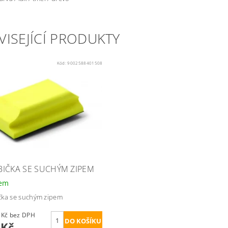
VISEJÍCÍ PRODUKTY
Kód:
9002588401508
IČKA SE SUCHÝM ZIPEM
dem
ka se suchým zipem
110,74 Kč bez DPH
 Kč