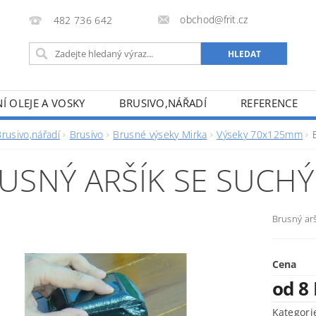
obchod@frit.cz
482 736 642
Í OLEJE A VOSKY
BRUSIVO,NÁŘADÍ
REFERENCE
rusivo,nářadí
Brusivo
Brusné výseky Mirka
Výseky 70x125mm
USNÝ ARŠÍK SE SUCH
Brusný ar
Cena
od 8
Kategori