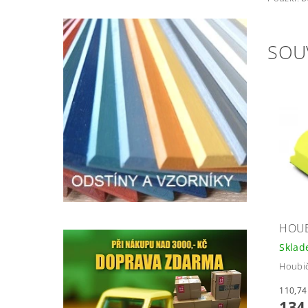
SOU
HOUB
Skla
Houbič
134