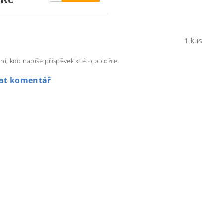
1 kus
ní, kdo napíše příspěvek k této položce.
dat komentář