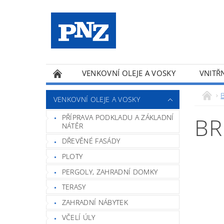
VENKOVNÍ OLEJE A VOSKY
VNITŘN
PRODUKTY A-Z
B
VENKOVNÍ OLEJE A VOSKY
PŘÍPRAVA PODKLADU A ZÁKLADNÍ
BR
NÁTĚR
DŘEVĚNÉ FASÁDY
PLOTY
PERGOLY, ZAHRADNÍ DOMKY
TERASY
ZAHRADNÍ NÁBYTEK
VČELÍ ÚLY