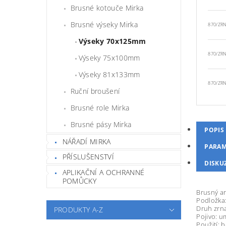
Brusné kotouče Mirka
Brusné výseky Mirka
870/ZR
Výseky 70x125mm
870/ZR
Výseky 75x100mm
Výseky 81x133mm
870/ZR
Ruční broušení
Brusné role Mirka
Brusné pásy Mirka
POPIS
NÁŘADÍ MIRKA
PARAM
PŘÍSLUŠENSTVÍ
DISKU
APLIKAČNÍ A OCHRANNÉ
POMŮCKY
Brusný a
Podložka:
Druh zrn
PRODUKTY A-Z
Pojivo: u
Použití: b