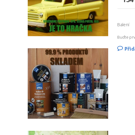
Balení
Buďte prv
Při