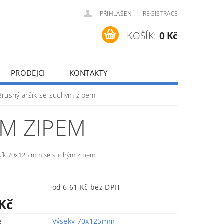
|
PŘIHLÁŠENÍ
REGISTRACE
KOŠÍK:
0 Kč
PRODEJCI
KONTAKTY
Brusný aršík se suchým zipem
ÝM ZIPEM
šík 70x125 mm se suchým zipem
od 6,61 Kč bez DPH
 Kč
e
Výseky 70x125mm