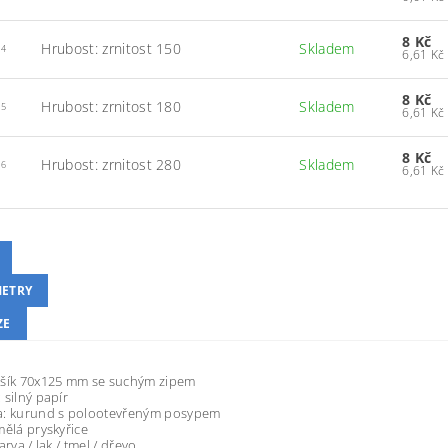
8 Kč
Hrubost: zrnitost 150
Skladem
N4
8 Kč
Hrubost: zrnitost 180
Skladem
N5
8 Kč
Hrubost: zrnitost 280
Skladem
N6
ETRY
ZE
ršík 70x125 mm se suchým zipem
 silný papír
a: kurund s polootevřeným posypem
mělá pryskyřice
arva / lak / tmel / dřevo