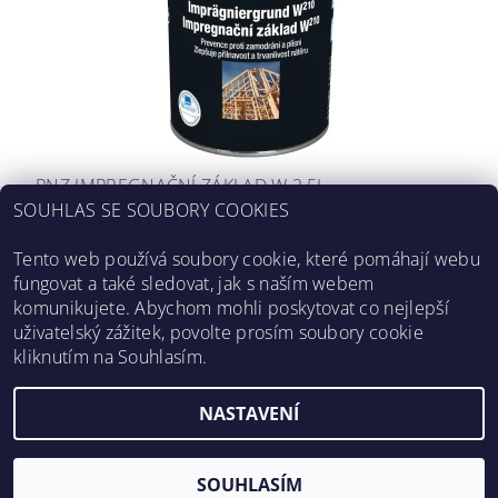
PNZ IMPREGNAČNÍ ZÁKLAD W 2,5L
SOUHLAS SE SOUBORY COOKIES
1 288,43 Kč bez DPH
1 559 Kč
Tento web používá soubory cookie, které pomáhají webu
fungovat a také sledovat, jak s naším webem
komunikujete. Abychom mohli poskytovat co nejlepší
uživatelský zážitek, povolte prosím soubory cookie
Obchodní podmínky
|
Ochrana osobních údajů
|
Kontakty
|
kliknutím na Souhlasím.
O nás
|
Prodejci v ČR
|
Vzorníky
|
Mapa použití
NASTAVENÍ
Upravit nastavení cookies
2026 ©
PNZ
, všechna práva vyhrazena
Vytvořil Shoptet
SOUHLASÍM