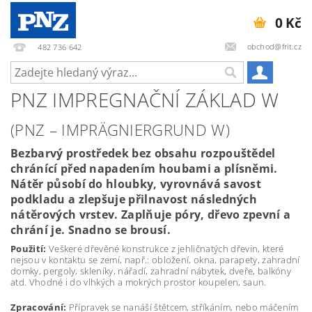
0 Kč
obchod@frit.cz
482 736 642
PNZ IMPREGNAČNÍ ZÁKLAD W
(PNZ – IMPRÄGNIERGRUND W)
Bezbarvý prostředek bez obsahu rozpouštědel
chránící před napadením houbami a plísněmi.
Nátěr působí do hloubky, vyrovnává savost
podkladu a zlepšuje přilnavost následných
nátěrových vrstev. Zaplňuje póry, dřevo zpevní a
chrání je. Snadno se brousí.
Použití:
Veškeré dřevěné konstrukce z jehličnatých dřevin, které
nejsou v kontaktu se zemí, např.: obložení, okna, parapety, zahradní
domky, pergoly, skleníky, nářadí, zahradní nábytek, dveře, balkóny
atd. Vhodné i do vlhkých a mokrých prostor koupelen, saun.
Zpracování:
Přípravek se nanáší štětcem, stříkáním, nebo máčením