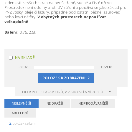
jedenkrát ze všech stran na neošetřené, suché a čisté dřevo.
Prostředek není odolný proti UV záření a používá se jako základ pro
PNZ vosky, oleje či lazury, případně pod ostatní běžné lazurovací
nebo krycí nátěry.
V obytných prostorech nepoužívat
velkoplošně
.
Balení:
0,75, 2,5l,
NA SKLADĚ
580
Kč
1559
Kč
POLOŽEK K ZOBRAZENÍ:
2
FILTR PODLE PARAMETRŮ, VLASTNOSTÍ A VÝROBCŮ
NEJLEVNĚJŠÍ
NEJDRAŽŠÍ
NEJPRODÁVANĚJŠÍ
ABECEDNĚ
2
položek celkem