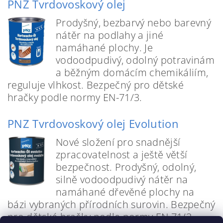
PNZ Tvrdovoskový olej
Prodyšný, bezbarvý nebo barevný
nátěr na podlahy a jiné
namáhané plochy. Je
vodoodpudivý, odolný potravinám
a běžným domácím chemikáliím,
reguluje vlhkost. Bezpečný pro dětské
hračky podle normy EN-71/3.
PNZ Tvrdovoskový olej Evolution
Nové složení pro snadnější
zpracovatelnost a ještě větší
bezpečnost. Prodyšný, odolný,
silně vodoodpudivý nátěr na
namáhané dřevěné plochy na
bázi vybraných přírodních surovin. Bezpečný
pro dětské hračky podle normy EN 71/3.