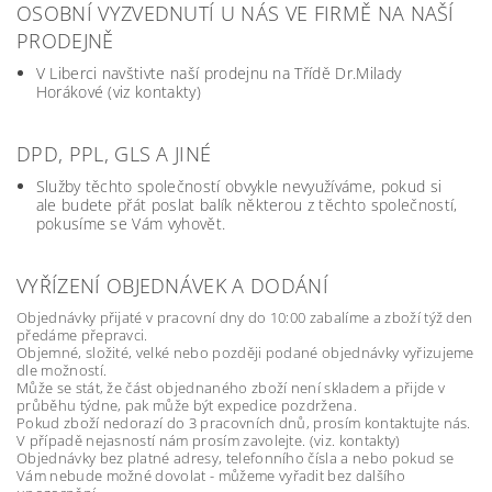
OSOBNÍ VYZVEDNUTÍ U NÁS VE FIRMĚ NA NAŠÍ
PRODEJNĚ
V Liberci navštivte naší prodejnu na Třídě Dr.Milady
Horákové (viz kontakty)
DPD, PPL, GLS A JINÉ
Služby těchto společností obvykle nevyužíváme, pokud si
ale budete přát poslat balík některou z těchto společností,
pokusíme se Vám vyhovět.
VYŘÍZENÍ OBJEDNÁVEK A DODÁNÍ
Objednávky přijaté v pracovní dny do 10:00 zabalíme a zboží týž den
předáme přepravci.
Objemné, složité, velké nebo později podané objednávky vyřizujeme
dle možností.
Může se stát, že část objednaného zboží není skladem a přijde v
průběhu týdne, pak může být expedice pozdržena.
Pokud zboží nedorazí do 3 pracovních dnů, prosím kontaktujte nás.
V případě nejasností nám prosím zavolejte. (viz. kontakty)
Objednávky bez platné adresy, telefonního čísla a nebo pokud se
Vám nebude možné dovolat - můžeme vyřadit bez dalšího