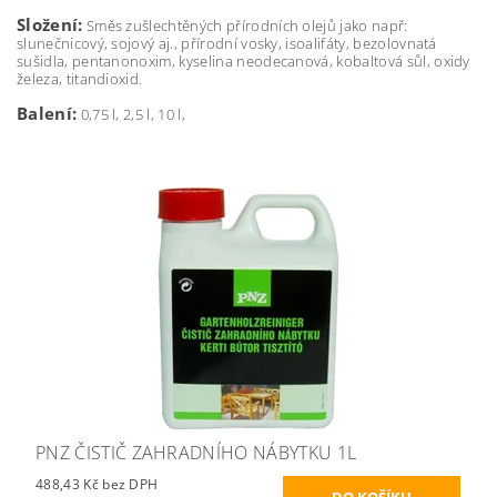
Složení:
Směs zušlechtěných přírodních olejů jako např:
slunečnicový, sojový aj., přírodní vosky, isoalifáty, bezolovnatá
sušidla, pentanonoxim, kyselina neodecanová, kobaltová sůl, oxidy
železa, titandioxid.
Balení:
0,75 l, 2,5 l, 10 l,
PNZ ČISTIČ ZAHRADNÍHO NÁBYTKU 1L
488,43 Kč bez DPH