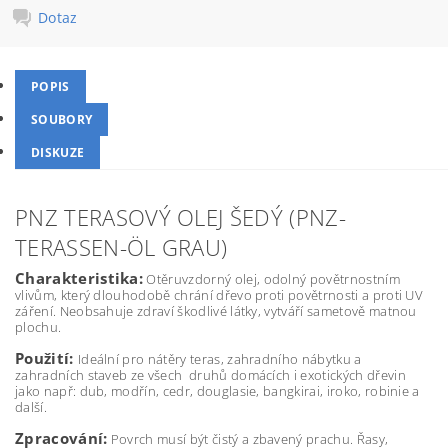
Dotaz
POPIS
SOUBORY
DISKUZE
PNZ TERASOVÝ OLEJ ŠEDÝ (PNZ-
TERASSEN-ÖL GRAU)
Charakteristika:
Otěruvzdorný olej, odolný povětrnostním
vlivům, který dlouhodobě chrání dřevo proti povětrnosti a proti UV
záření. Neobsahuje zdraví škodlivé látky, vytváří sametově matnou
plochu.
Použití:
Ideální pro nátěry teras, zahradního nábytku a
zahradních staveb ze všech druhů domácích i exotických dřevin
jako např: dub, modřín, cedr, douglasie, bangkirai, iroko, robinie a
další.
Zpracování:
Povrch musí být čistý a zbavený prachu. Řasy,