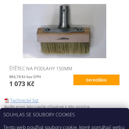
ŠTĚTEC NA PODLAHY 150MM
886,78 Kč bez DPH
1 073 Kč
Technický list
Buďte první, kdo napíše příspěvek k této položce.
SOUHLAS SE SOUBORY COOKIES
Přidat komentář
Tento web používá soubory cookie, které pomáhají webu