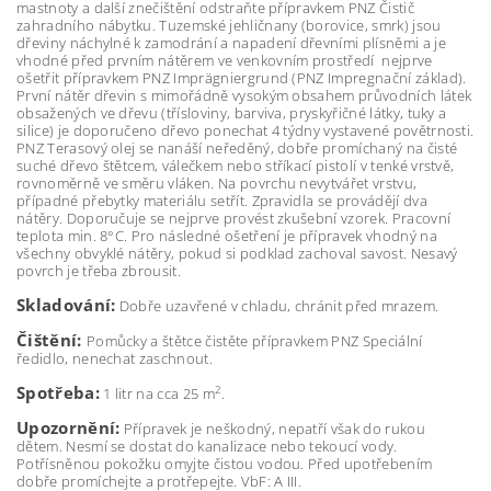
mastnoty a další znečištění odstraňte přípravkem PNZ Čistič
zahradního nábytku. Tuzemské jehličnany (borovice, smrk) jsou
dřeviny náchylné k zamodrání a napadení dřevními plísněmi a je
vhodné před prvním nátěrem ve venkovním prostředí nejprve
ošetřit přípravkem PNZ Imprägniergrund (PNZ Impregnační základ).
První nátěr dřevin s mimořádně vysokým obsahem průvodních látek
obsažených ve dřevu (třísloviny, barviva, pryskyřičné látky, tuky a
silice) je doporučeno dřevo ponechat 4 týdny vystavené povětrnosti.
PNZ Terasový olej se nanáší neředěný, dobře promíchaný na čisté
suché dřevo štětcem, válečkem nebo stříkací pistolí v tenké vrstvě,
rovnoměrně ve směru vláken. Na povrchu nevytvářet vrstvu,
případné přebytky materiálu setřít. Zpravidla se provádějí dva
nátěry. Doporučuje se nejprve provést zkušební vzorek. Pracovní
teplota min. 8°C. Pro následné ošetření je přípravek vhodný na
všechny obvyklé nátěry, pokud si podklad zachoval savost. Nesavý
povrch je třeba zbrousit.
Skladování:
Dobře uzavřené v chladu, chránit před mrazem.
Čištění:
Pomůcky a štětce čistěte přípravkem PNZ Speciální
ředidlo, nenechat zaschnout.
Spotřeba:
2
1 litr na cca 25 m
.
Upozornění:
Přípravek je neškodný, nepatří však do rukou
dětem. Nesmí se dostat do kanalizace nebo tekoucí vody.
Potřísněnou pokožku omyjte čistou vodou. Před upotřebením
dobře promíchejte a protřepejte. VbF: A III.