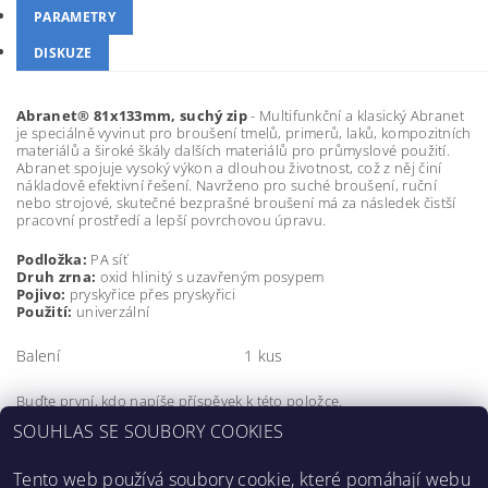
PARAMETRY
DISKUZE
Abranet® 81x133mm, suchý zip
- Multifunkční a klasický Abranet
je speciálně vyvinut pro broušení tmelů, primerů, laků, kompozitních
materiálů a široké škály dalších materiálů pro průmyslové použití.
Abranet spojuje vysoký výkon a dlouhou životnost, což z něj činí
nákladově efektivní řešení. Navrženo pro suché broušení, ruční
nebo strojové, skutečné bezprašné broušení má za následek čistší
pracovní prostředí a lepší povrchovou úpravu.
Podložka:
PA síť
Druh zrna:
oxid hlinitý s uzavřeným posypem
Pojivo:
pryskyřice přes pryskyřici
Použití:
univerzální
Balení
1 kus
Buďte první, kdo napíše příspěvek k této položce.
SOUHLAS SE SOUBORY COOKIES
Přidat komentář
Tento web používá soubory cookie, které pomáhají webu