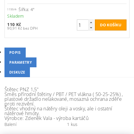
Šířka: 4"
1199/4-
Skladem
110 Kč
90,91 Kč bez DPH
POPIS
PARAMETRY
DISKUZE
Štětec PNZ 1,5"
Směs přírodní štětiny / PBT / PET vlákna ( 50-25-25%) ,
plastové držadlo nelakované, mosazná ochrana zděře
proti rezivění.
Štětec vhodný na nátěry oleji a vosky, ale i ostatní
nátěrové hmoty.
Výrobce: Zdeněk Vala - výroba kartáčů
Balení
1 kus