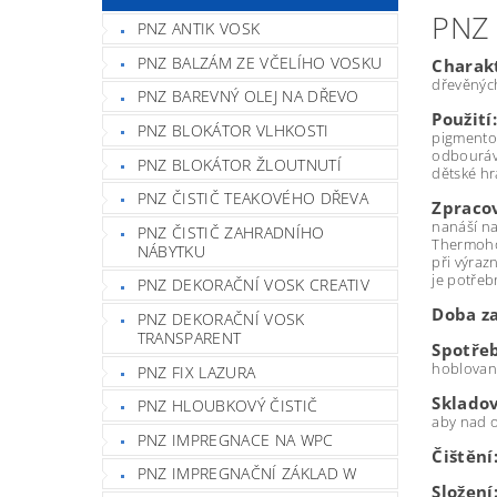
PNZ
PNZ ANTIK VOSK
PNZ BALZÁM ZE VČELÍHO VOSKU
Charakt
dřevěných
PNZ BAREVNÝ OLEJ NA DŘEVO
Použití:
PNZ BLOKÁTOR VLHKOSTI
pigmentov
odbouráv
PNZ BLOKÁTOR ŽLOUTNUTÍ
dětské hr
PNZ ČISTIČ TEAKOVÉHO DŘEVA
Zpraco
nanáší na
PNZ ČISTIČ ZAHRADNÍHO
Thermohol
NÁBYTKU
při výraz
je potřeb
PNZ DEKORAČNÍ VOSK CREATIV
Doba z
PNZ DEKORAČNÍ VOSK
TRANSPARENT
Spotře
hoblované
PNZ FIX LAZURA
Skladov
PNZ HLOUBKOVÝ ČISTIČ
aby nad o
PNZ IMPREGNACE NA WPC
Čištění
PNZ IMPREGNAČNÍ ZÁKLAD W
Složení