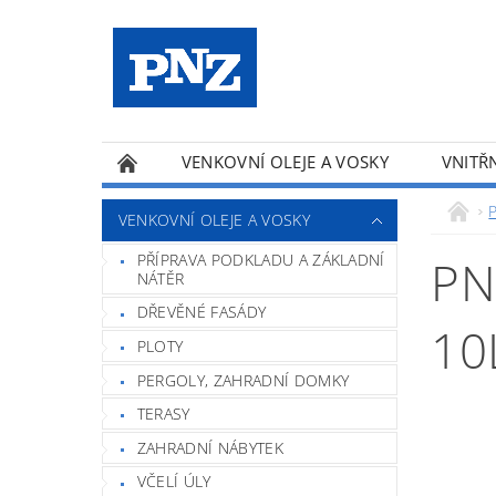
VENKOVNÍ OLEJE A VOSKY
VNITŘN
PRODUKTY A-Z
VENKOVNÍ OLEJE A VOSKY
PŘÍPRAVA PODKLADU A ZÁKLADNÍ
PN
NÁTĚR
DŘEVĚNÉ FASÁDY
10
PLOTY
PERGOLY, ZAHRADNÍ DOMKY
TERASY
ZAHRADNÍ NÁBYTEK
VČELÍ ÚLY