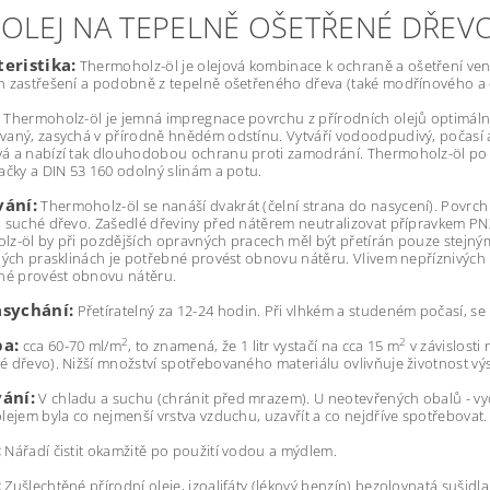
 OLEJ NA TEPELNĚ OŠETŘENÉ DŘEV
eristika:
Thermoholz-öl je olejová kombinace k ochraně a ošetření venk
 zastřešení a podobně z tepelně ošetřeného dřeva (také modřínového a 
Thermoholz-öl je jemná impregnace povrchu z přírodních olejů optimálně
aný, zasychá v přírodně hnědém odstínu. Vytváří vodoodpudivý, počasí a
á a nabízí tak dlouhodobou ochranu proti zamodrání. Thermoholz-öl po
ačky a DIN 53 160 odolný slinám a potu.
vání:
Thermoholz-öl se nanáší dvakrát (čelní strana do nasycení). Povrch
 suché dřevo. Zašedlé dřeviny před nátěrem neutralizovat přípravkem PN
z-öl by při pozdějších opravných pracech měl být přetírán pouze stejným 
ných prasklinách je potřebné provést obnovu nátěru. Vlivem nepříznivých
né provést obnovu nátěru.
asychání:
Přetíratelný za 12-24 hodin. Při vlhkém a studeném počasí, s
ba:
2
2
cca 60-70 ml/m
, to znamená, že 1 litr vystačí na cca 15 m
v závislosti
 dřevo). Nižší množství spotřebovaného materiálu ovlivňuje životnost vý
ání:
V chladu a suchu (chránit před mrazem). U neotevřených obalů - vyd
lejem byla co nejmenší vrstva vzduchu, uzavřít a co nejdříve spotřebovat.
:
Nářadí čistit okamžitě po použití vodou a mýdlem.
:
Zušlechtěné přírodní oleje, izoalifáty (lékový benzín) bezolovnatá sušidl