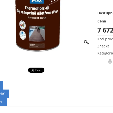
Dostupn
Cena
7 67
Kód pro
Značka
Kategori
ORY
ZE