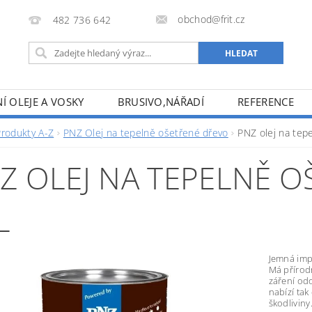
obchod@frit.cz
482 736 642
Í OLEJE A VOSKY
BRUSIVO,NÁŘADÍ
REFERENCE
Produkty A-Z
PNZ Olej na tepelně ošetřené dřevo
PNZ olej na tep
Z OLEJ NA TEPELNĚ 
L
Jemná imp
Má přírod
záření odo
nabízí ta
škodliviny