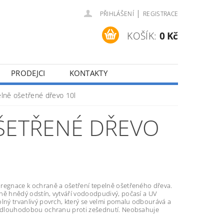
|
PŘIHLÁŠENÍ
REGISTRACE
KOŠÍK:
0 Kč
PRODEJCI
KONTAKTY
elně ošetřené dřevo 10l
OŠETŘENÉ DŘEVO
regnace k ochraně a ošetření tepelně ošetřeného dřeva.
ně hnědý odstín, vytváří vodoodpudivý, počasí a UV
lný trvanlivý povrch, který se velmi pomalu odbourává a
k dlouhodobou ochranu proti zešednutí. Neobsahuje
.