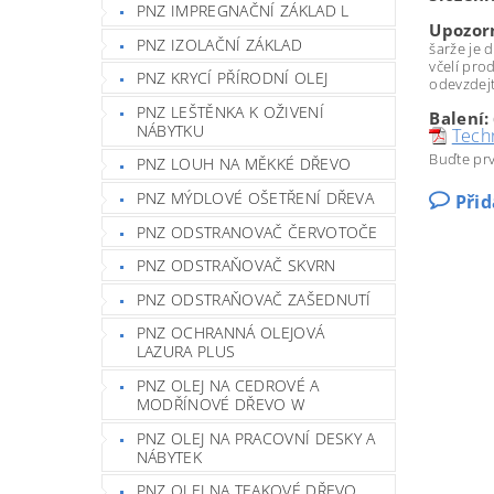
PNZ IMPREGNAČNÍ ZÁKLAD L
Upozor
PNZ IZOLAČNÍ ZÁKLAD
šarže je 
včelí pro
PNZ KRYCÍ PŘÍRODNÍ OLEJ
odevzdejt
PNZ LEŠTĚNKA K OŽIVENÍ
Balení:
NÁBYTKU
Techn
Buďte prv
PNZ LOUH NA MĚKKÉ DŘEVO
PNZ MÝDLOVÉ OŠETŘENÍ DŘEVA
Při
PNZ ODSTRANOVAČ ČERVOTOČE
PNZ ODSTRAŇOVAČ SKVRN
PNZ ODSTRAŇOVAČ ZAŠEDNUTÍ
PNZ OCHRANNÁ OLEJOVÁ
LAZURA PLUS
PNZ OLEJ NA CEDROVÉ A
MODŘÍNOVÉ DŘEVO W
PNZ OLEJ NA PRACOVNÍ DESKY A
NÁBYTEK
PNZ OLEJ NA TEAKOVÉ DŘEVO