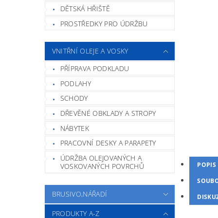
DĚTSKÁ HŘIŠTĚ
PROSTŘEDKY PRO ÚDRŽBU
VNITŘNÍ OLEJE A VOSKY
PŘÍPRAVA PODKLADU
PODLAHY
SCHODY
DŘEVĚNÉ OBKLADY A STROPY
NÁBYTEK
PRACOVNÍ DESKY A PARAPETY
ÚDRŽBA OLEJOVANÝCH A
POPIS
VOSKOVANÝCH POVRCHŮ
SOUB
BRUSIVO,NÁŘADÍ
DISKU
PRODUKTY A-Z