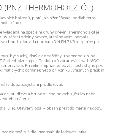
O (PNZ THERMOHOLZ-ÖL)
ovních balkonů, plotů, obložení fasád, podlah teras,
exotického).
 vyladěná na specielní druhy dřevin. Thermoholz-öl je
 UV záření odolný povrch, který se velmi pomalu
 zaschnutí odpovídá normám DIN EN 71/3 bezpečný pro
 musí být suchý, čistý a odmaštěný. Thermoholz-öl se
Z Gartenholzreiniger. Teplota při zpracování nad +8OC
přípravkem. Při velmi nepříznivé povětrnosti, stejně jako
 klimatických podmínek nebo při vzniku výrazných prasklin
e může doba zasychání prodlužovat.
 na druhu dřeva a hrubosti jeho povrchu (řezivo nebo
sledného nátěru.
rží 5 let. Otevřený obal – obsah přelít do menší nádoby,
a, nanojemná sušidla. Neobsahuje jedovaté látky.