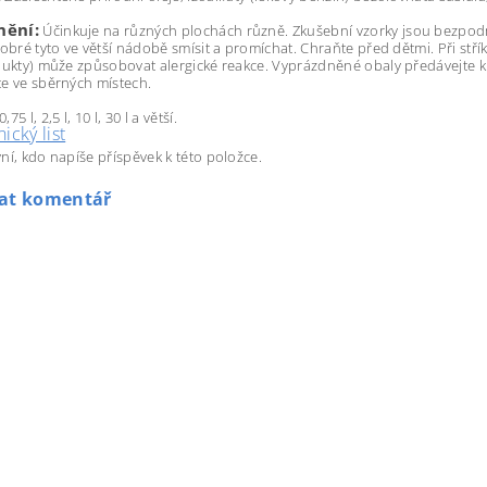
nění:
Účinkuje na různých plochách různě. Zkušební vzorky jsou bezpodmí
dobré tyto ve větší nádobě smísit a promíchat. Chraňte před dětmi. Při střík
dukty) může způsobovat alergické reakce. Vyprázdněné obaly předávejte k 
e ve sběrných místech.
0,75 l, 2,5 l, 10 l, 30 l a větší.
ický list
ní, kdo napíše příspěvek k této položce.
dat komentář