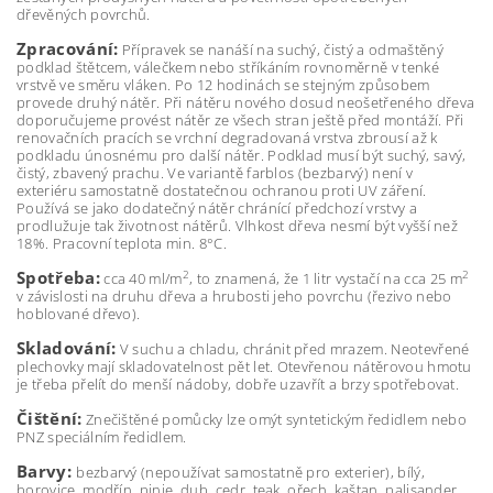
dřevěných povrchů.
Zpracování:
Přípravek se nanáší na suchý, čistý a odmaštěný
podklad štětcem, válečkem nebo stříkáním rovnoměrně v tenké
vrstvě ve směru vláken. Po 12 hodinách se stejným způsobem
provede druhý nátěr. Při nátěru nového dosud neošetřeného dřeva
doporučujeme provést nátěr ze všech stran ještě před montáží. Při
renovačních pracích se vrchní degradovaná vrstva zbrousí až k
podkladu únosnému pro další nátěr. Podklad musí být suchý, savý,
čistý, zbavený prachu. Ve variantě farblos (bezbarvý) není v
exteriéru samostatně dostatečnou ochranou proti UV záření.
Používá se jako dodatečný nátěr chránící předchozí vrstvy a
prodlužuje tak životnost nátěrů. Vlhkost dřeva nesmí být vyšší než
18%. Pracovní teplota min. 8°C.
Spotřeba:
2
2
cca 40 ml/m
, to znamená, že 1 litr vystačí na cca 25 m
v závislosti na druhu dřeva a hrubosti jeho povrchu (řezivo nebo
hoblované dřevo).
Skladování:
V suchu a chladu, chránit před mrazem. Neotevřené
plechovky mají skladovatelnost pět let. Otevřenou nátěrovou hmotu
je třeba přelít do menší nádoby, dobře uzavřít a brzy spotřebovat.
Čištění:
Znečištěné pomůcky lze omýt syntetickým ředidlem nebo
PNZ speciálním ředidlem.
Barvy:
bezbarvý (nepoužívat samostatně pro exterier), bílý,
borovice, modřín, pinie, dub, cedr, teak, ořech, kaštan, palisander,