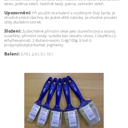
eben, jedlová zeleň, čedičivě šedý, patina, zahradní zeleň.
Upozornění:
Při použití více balení s rozdílnými čísly šarže, je
vhodné smísit všechny do jedné větší nádoby. Je vhodné provést
vždy zkušební vzorek.
Složení:
Zušlechtěné přírodní oleje jako slunečnicový a sojový,
isoalifáty, přírodní vosky, sušidla bez obsahu olova, Cobaltbis (2-
ethylhexanoat), 2-Butanonoxim, 0,4g/100g 3-lod-2-
propynylbutylcarbamat, pigmenty.
Balení:
0,75 l, 2,5 l, 5 l, 10 l.