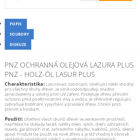
POPIS
SOUBORY
DISKUZE
PNZ OCHRANNÁ OLEJOVÁ LAZURA PLUS
PNZ - HOLZ-ÖL LASUR PLUS
Charakteristika:
Lazurovací, tixotropní, ošetřující nátěr vhodný
pro všechny druhy dřevin. Je silně vodoodpudivý, snadno
zpracovatelný a odolný proti UV záření. Poskytuje dřevu přírodní
ochranu před povětrnostními vlivy a vodou. Je vlhkostně regulující,
zabraňuje bobtnání, vysychání a praskání dřeva. Chrání proti
plísním a houbám.
Použití:
Ošetření všech druhů dřevin ve venkovním prostředí,
například na obklady fasád, nátěry oken, výloh, dveří, zahradních
staveb, garážových vrat, zahradního nábytku, balkónů, plotů, okenic
apod. Produkt lze použít na nové dřevo a je též vhodný k obnově
zestárlých prodyšných nátěrů a povětrností opotřebených