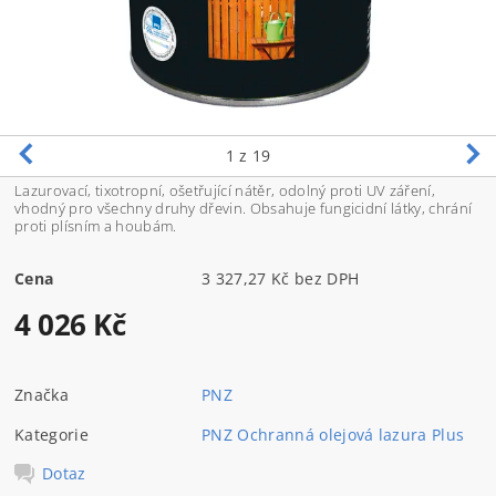
1
z 19
Lazurovací, tixotropní, ošetřující nátěr, odolný proti UV záření,
vhodný pro všechny druhy dřevin. Obsahuje fungicidní látky, chrání
proti plísním a houbám.
Cena
3 327,27 Kč bez DPH
4 026 Kč
Značka
PNZ
Kategorie
PNZ Ochranná olejová lazura Plus
Dotaz