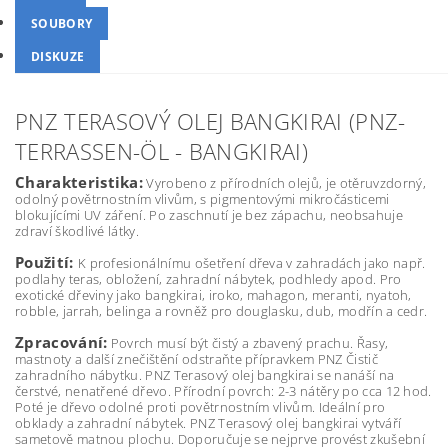
SOUBORY
DISKUZE
PNZ TERASOVÝ OLEJ BANGKIRAI (PNZ-
TERRASSEN-ÖL - BANGKIRAI)
Charakteristika:
Vyrobeno z přírodních olejů, je otěruvzdorný,
odolný povětrnostním vlivům, s pigmentovými mikročásticemi
blokujícími UV záření. Po zaschnutí je bez zápachu, neobsahuje
zdraví škodlivé látky.
Použití:
K profesionálnímu ošetření dřeva v zahradách jako např.
podlahy teras, obložení, zahradní nábytek, podhledy apod. Pro
exotické dřeviny jako bangkirai, iroko, mahagon, meranti, nyatoh,
robble, jarrah, belinga a rovněž pro douglasku, dub, modřín a cedr.
Zpracování:
Povrch musí být čistý a zbavený prachu. Řasy,
mastnoty a další znečištění odstraňte přípravkem PNZ Čistič
zahradního nábytku. PNZ Terasový olej bangkirai se nanáší na
čerstvé, nenatřené dřevo. Přírodní povrch: 2-3 nátěry po cca 12 hod.
Poté je dřevo odolné proti povětrnostním vlivům. Ideální pro
obklady a zahradní nábytek. PNZ Terasový olej bangkirai vytváří
sametově matnou plochu. Doporučuje se nejprve provést zkušební