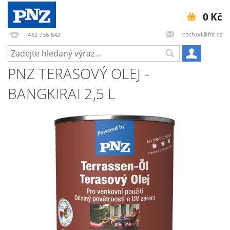
0 Kč
obchod@frit.cz
482 736 642
PNZ TERASOVÝ OLEJ -
BANGKIRAI 2,5 L