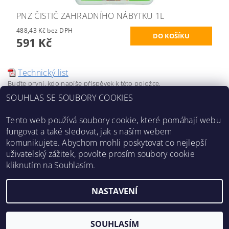
PNZ ČISTIČ ZAHRADNÍHO NÁBYTKU 1L
488,43 Kč bez DPH
591 Kč
Technický list
Buďte první, kdo napíše příspěvek k této položce.
SOUHLAS SE SOUBORY COOKIES
Přidat komentář
Tento web používá soubory cookie, které pomáhají webu
fungovat a také sledovat, jak s naším webem
komunikujete. Abychom mohli poskytovat co nejlepší
uživatelský zážitek, povolte prosím soubory cookie
Obchodní podmínky
|
Ochrana osobních údajů
|
Kontakty
|
kliknutím na Souhlasím.
O nás
|
Prodejci v ČR
|
Vzorníky
|
Mapa použití
NASTAVENÍ
Upravit nastavení cookies
2026 ©
PNZ
, všechna práva vyhrazena
Vytvořil Shoptet
SOUHLASÍM