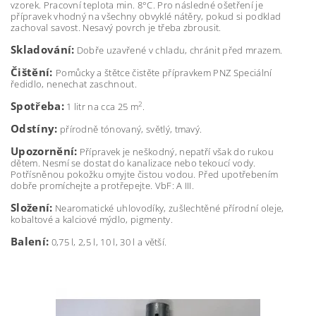
vzorek. Pracovní teplota min. 8°C. Pro následné ošetření je
přípravek vhodný na všechny obvyklé nátěry, pokud si podklad
zachoval savost. Nesavý povrch je třeba zbrousit.
Skladování:
Dobře uzavřené v chladu, chránit před mrazem.
Čištění:
Pomůcky a štětce čistěte přípravkem PNZ Speciální
ředidlo, nenechat zaschnout.
Spotřeba:
2
1 litr na cca 25 m
.
Odstíny:
přírodně tónovaný, světlý, tmavý.
Upozornění:
Přípravek je neškodný, nepatří však do rukou
dětem. Nesmí se dostat do kanalizace nebo tekoucí vody.
Potřísněnou pokožku omyjte čistou vodou. Před upotřebením
dobře promíchejte a protřepejte. VbF: A III.
Složení:
Nearomatické uhlovodíky, zušlechtěné přírodní oleje,
kobaltové a kalciové mýdlo, pigmenty.
Balení:
0,75 l, 2,5 l, 10 l, 30 l a větší.