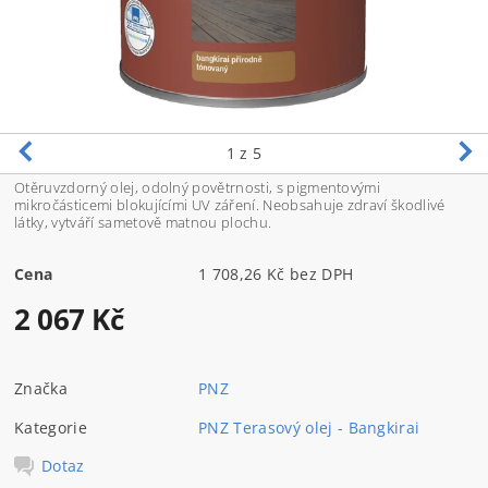
1
z 5
Otěruvzdorný olej, odolný povětrnosti, s pigmentovými
mikročásticemi blokujícími UV záření. Neobsahuje zdraví škodlivé
látky, vytváří sametově matnou plochu.
Cena
1 708,26 Kč bez DPH
2 067 Kč
Značka
PNZ
Kategorie
PNZ Terasový olej - Bangkirai
Dotaz