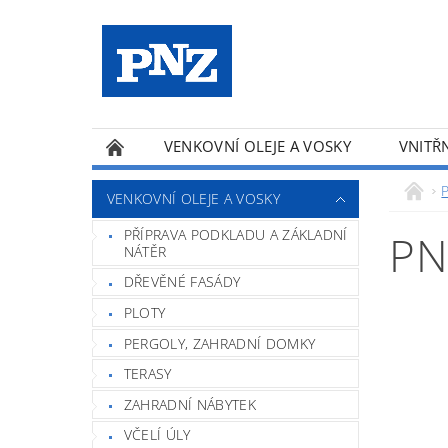
VENKOVNÍ OLEJE A VOSKY
VNITŘN
PRODUKTY A-Z
VENKOVNÍ OLEJE A VOSKY
PŘÍPRAVA PODKLADU A ZÁKLADNÍ
PN
NÁTĚR
DŘEVĚNÉ FASÁDY
PLOTY
PERGOLY, ZAHRADNÍ DOMKY
TERASY
ZAHRADNÍ NÁBYTEK
VČELÍ ÚLY