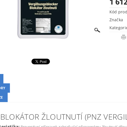
1 61
Kód pro
Značka
Kategori
ORY
ZE
 BLOKÁTOR ŽLOUTNUTÍ (PNZ VERG
eristika:
Preventivní přípravek zabraňující přirozenému žloutnutí dře