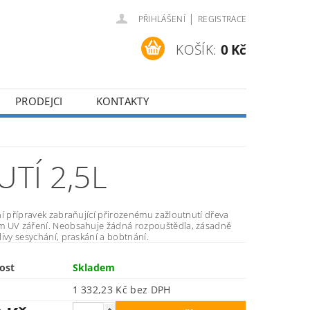
|
PŘIHLÁŠENÍ
REGISTRACE
KOŠÍK:
0 Kč
PRODEJCI
KONTAKTY
TÍ 2,5L
í přípravek zabraňující přirozenému zažloutnutí dřeva
 UV záření. Neobsahuje žádná rozpouštědla, zásadně
ivy sesychání, praskání a bobtnání.
ost
Skladem
1 332,23 Kč bez DPH