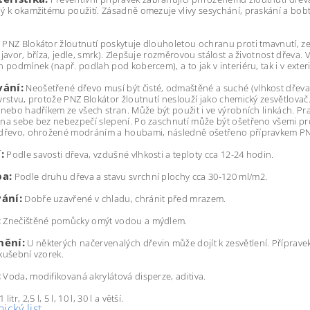
ý k okamžitému použití. Zásadně omezuje vlivy sesychání, praskání a bobt
PNZ Blokátor žloutnutí poskytuje dlouholetou ochranu proti tmavnutí, zeš
 javor, bříza, jedle, smrk). Zlepšuje rozměrovou stálost a životnost dřeva
h podmínek (např. podlah pod kobercem), a to jak v interiéru, tak i v exter
vání:
Neošetřené dřevo musí být čisté, odmaštěné a suché (vlhkost dřeva
vrstvu, protože PNZ Blokátor žloutnutí neslouží jako chemický zesvětlova
 nebo hadříkem ze všech stran. Může být použit i ve výrobních linkách. P
na sebe bez nebezpečí slepení. Po zaschnutí může být ošetřeno všemi pro
 dřevo, ohrožené modráním a houbami, následně ošetřeno přípravkem PN
:
Podle savosti dřeva, vzdušné vlhkosti a teploty cca 12-24 hodin.
ba:
Podle druhu dřeva a stavu svrchní plochy cca 30-120 ml/m2.
ání:
Dobře uzavřené v chladu, chránit před mrazem.
:
Znečištěné pomůcky omýt vodou a mýdlem.
nění:
U některých načervenalých dřevin může dojít k zesvětlení. Přípravek
kušební vzorek.
:
Voda, modifikovaná akrylátová disperze, aditiva.
1 litr, 2,5 l, 5 l, 10 l, 30 l a větší.
ický list