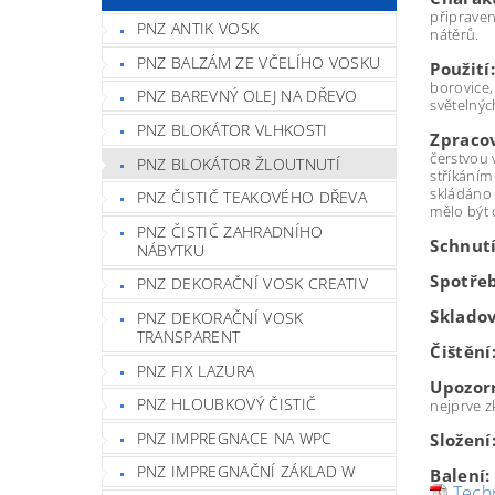
připraven
PNZ ANTIK VOSK
nátěrů.
PNZ BALZÁM ZE VČELÍHO VOSKU
Použití:
borovice,
PNZ BAREVNÝ OLEJ NA DŘEVO
světelnýc
PNZ BLOKÁTOR VLHKOSTI
Zpraco
čerstvou 
PNZ BLOKÁTOR ŽLOUTNUTÍ
stříkáním
skládáno 
PNZ ČISTIČ TEAKOVÉHO DŘEVA
mělo být
PNZ ČISTIČ ZAHRADNÍHO
Schnutí
NÁBYTKU
Spotře
PNZ DEKORAČNÍ VOSK CREATIV
Skladov
PNZ DEKORAČNÍ VOSK
TRANSPARENT
Čištění
PNZ FIX LAZURA
Upozor
PNZ HLOUBKOVÝ ČISTIČ
nejprve z
PNZ IMPREGNACE NA WPC
Složení
PNZ IMPREGNAČNÍ ZÁKLAD W
Balení:
Techn