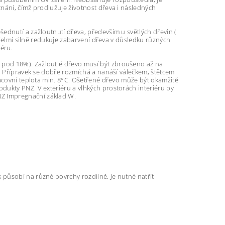
nání, čímž prodlužuje životnost dřeva i následných
ednutí a zažloutnutí dřeva, především u světlých dřevin (
. Velmi silně redukuje zabarvení dřeva v důsledku různých
iéru.
 pod 18%). Zažloutlé dřevo musí být zbroušeno až na
č. Přípravek se dobře rozmíchá a nanáší válečkem, štětcem
racovní teplota min. 8°C. Ošetřené dřevo může být okamžitě
dukty PNZ. V exteriéru a vlhkých prostorách interiéru by
Z Impregnační základ W.
 působí na různé povrchy rozdílně. Je nutné natřít