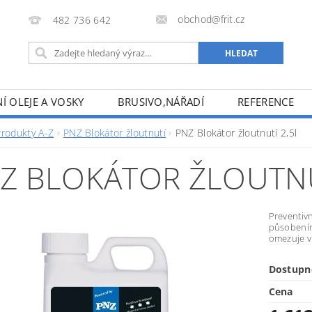
obchod@frit.cz
482 736 642
Í OLEJE A VOSKY
BRUSIVO,NÁŘADÍ
REFERENCE
Produkty A-Z
PNZ Blokátor žloutnutí
PNZ Blokátor žloutnutí 2,5l
Z BLOKÁTOR ŽLOUTNU
Preventivn
působením
omezuje vl
Dostupn
Cena