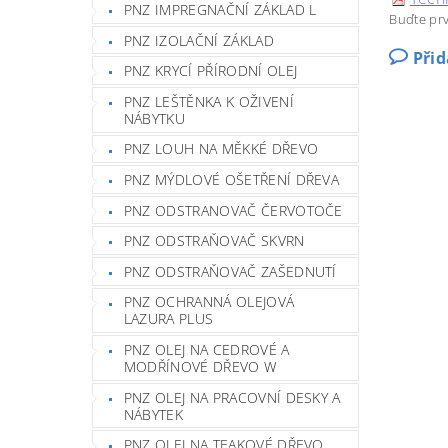
PNZ IMPREGNAČNÍ ZÁKLAD L
Buďte prv
PNZ IZOLAČNÍ ZÁKLAD
Při
PNZ KRYCÍ PŘÍRODNÍ OLEJ
PNZ LEŠTĚNKA K OŽIVENÍ
NÁBYTKU
PNZ LOUH NA MĚKKÉ DŘEVO
PNZ MÝDLOVÉ OŠETŘENÍ DŘEVA
PNZ ODSTRANOVAČ ČERVOTOČE
PNZ ODSTRAŇOVAČ SKVRN
PNZ ODSTRAŇOVAČ ZAŠEDNUTÍ
PNZ OCHRANNÁ OLEJOVÁ
LAZURA PLUS
PNZ OLEJ NA CEDROVÉ A
MODŘÍNOVÉ DŘEVO W
PNZ OLEJ NA PRACOVNÍ DESKY A
NÁBYTEK
PNZ OLEJ NA TEAKOVÉ DŘEVO