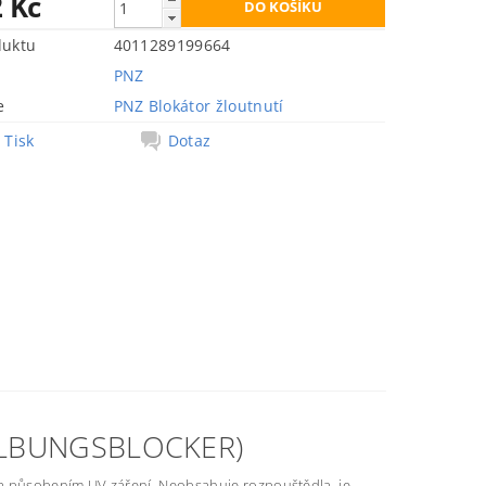
2 Kč
duktu
4011289199664
PNZ
e
PNZ Blokátor žloutnutí
Tisk
Dotaz
ILBUNGSBLOCKER)
va působením UV záření. Neobsahuje rozpouštědla, je