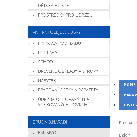
DĚTSKÁ HŘIŠTĚ
PROSTŘEDKY PRO ÚDRŽBU
VNITŘNÍ OLEJE A VOSKY
PŘÍPRAVA PODKLADU
PODLAHY
SCHODY
DŘEVĚNÉ OBKLADY A STROPY
NÁBYTEK
POPIS
PRACOVNÍ DESKY A PARAPETY
PARAM
ÚDRŽBA OLEJOVANÝCH A
VOSKOVANÝCH POVRCHŮ
DISKU
BRUSIVO,NÁŘADÍ
Pad na le
BRUSIVO
Balení