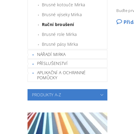
Brusné kotouče Mirka
Buďte prv
Brusné výseky Mirka
Při
Ruční broušení
Brusné role Mirka
Brusné pásy Mirka
NÁŘADÍ MIRKA
PŘÍSLUŠENSTVÍ
APLIKAČNÍ A OCHRANNÉ
POMŮCKY
PRODUKTY A-Z