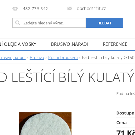
obchod@frit.cz
482 736 642
Í OLEJE A VOSKY
BRUSIVO,NÁŘADÍ
REFERENCE
rusivo,nářadí
Brusivo
Ruční broušení
Pad leštící bílý kulatý Ø1
D LEŠTÍCÍ BÍLÝ KULAT
Pad na le
Dostupn
Cena
71 K