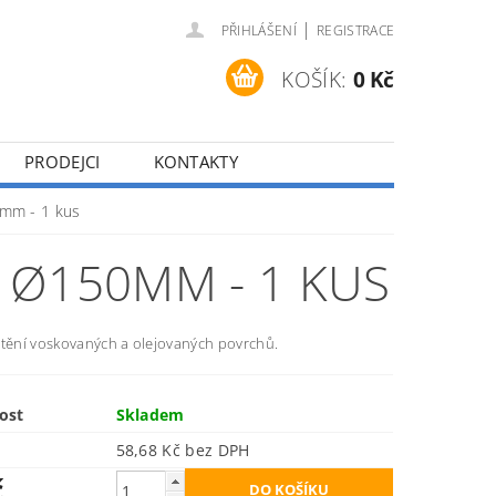
|
PŘIHLÁŠENÍ
REGISTRACE
KOŠÍK:
0 Kč
PRODEJCI
KONTAKTY
50mm - 1 kus
Ý Ø150MM - 1 KUS
štění voskovaných a olejovaných povrchů.
ost
Skladem
58,68 Kč bez DPH
č