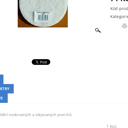
Kód pro
Kategori
ETRY
ZE
štění voskovaných a olejovaných povrchů.
1 kus