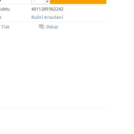
duktu
4011289362242
e
Ruční broušení
Tisk
Dotaz