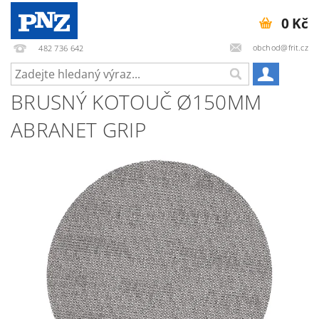
0 Kč
obchod@frit.cz
482 736 642
BRUSNÝ KOTOUČ Ø150MM
ABRANET GRIP