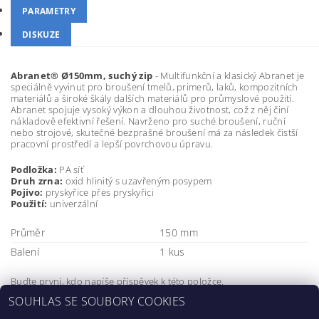
PARAMETRY
DISKUZE
Abranet® Ø150mm, suchý zip
- Multifunkční a klasický Abranet je
speciálně vyvinut pro broušení tmelů, primerů, laků, kompozitních
materiálů a široké škály dalších materiálů pro průmyslové použití.
Abranet spojuje vysoký výkon a dlouhou životnost, což z něj činí
nákladově efektivní řešení. Navrženo pro suché broušení, ruční
nebo strojové, skutečné bezprašné broušení má za následek čistší
pracovní prostředí a lepší povrchovou úpravu.
Podložka:
PA síť
Druh zrna:
oxid hlinitý s uzavřeným posypem
Pojivo:
pryskyřice přes pryskyřici
Použití:
univerzální
Průměr
150 mm
Balení
1 kus
Buďte první, kdo napíše příspěvek k této položce.
SOUHLAS SE SOUBORY COOKIES
Přidat komentář